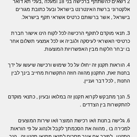
2
רשאים להשתתף ברכישה בני
18
ומעלה
,
בעלי תא דואר
אלקטרוני ברשת האינטרנט בישראל ובעל כתובת מגורים
בישראל
,
אשר ברשותם כרטיס אשראי תקף בישראל
.
3.
תנאי מוקדם לתוקף הרכישה לכל לקוח הינו אישור חברת
כרטיסי האשראי לעיסקה ולגביה או לכל אמצעי תשלום אחר
בו יבחר הלקוח מבין האפשרויות המוצעות
.
4.
הוראות תקנון זה יחולו על כל שימוש ורכישה שיעשו על ידך
בחנות זאת
,
התקנון מהווה חוזה התקשרות מחייב בינך לבין
החנות
,
לכל דבר ועניין
.
5.
הנך מתבקש לקרוא תקנון זה במלואו ובעיון
,
כתנאי מוקדם
להתקשרות בין הצדדים
.
6.
גלישה בחנות ו
/
או רכישת המוצר ו
/
או שירות המוצעים
למכירה בו
,
מהווה את הסכמתך לקבל ולנהוג על פי הוראות
התקנון
,
לפיכך אם אינך מסכים לתנאי מתנאי תקנון זה
,
הנך