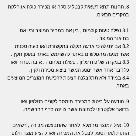
8.
החנות תהא רשאית לבטל עיסקה או מכירה כולה או חלקה
במקרים הבאים
:
8.1
נפלה טעות קולמוס
,
בין אם במחיר המוצר ובין אם
בתיאור המוצר
.
8.2
אם יתגלה כי ארעה תקלה בתקשורת ו
/
או בעיה טכנית
אשר מנעה מהגולשים באתר להשתמש באתר באופן תקין
.
8.3
במקרה של כוח עליון
,
פעולת מלחמה
,
איבה
,
טרור ו
/
או
כל דבר אחר אשר ימנע המשך ביצוע מכירה תקין
.
8.4
במידה ולא תתקבלנה הצעות לרכישת המוצרים המוצעים
באתר
.
9.
הודעה על ביטול המכירה תימסר לקונים בטלפון ו
/
או
בדואר אלקטרוני לכתובת אשר צויינה בדף ההרשמה
.
10.
אזל המוצר מהמלאי לאחר שהתבצעה מכירה
,
רשאים
החנות ו
/
או הספק לבטל את המכירה ו
/
או להציע מוצר חלופי