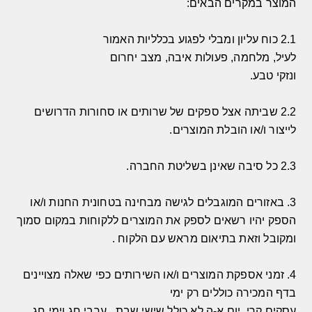
המוצר במקרים הבאים
:
2.1
כוח עליון ומבלי לפגוע בכלליות האמור
לעיל
,
מלחמה
,
פעולות איבה
,
מצב יחרום
ונזקי טבע
.
2.2
שביתה אצל ספקים של שרותים או סחורות הדרושים
לייצור ו
/
או הובלת המוצרים
.
2.3
כל סיבה שאינן בשליטת החברה
.
3.
באזורים המוגבלים לגישה מבחינה בטחונית החנות ו
/
או
הספק יהיו רשאים לספק את המוצרים ללקוחות במקום סמוך
ומקובל וזאת בתיאום מראש עם הלקוח
.
4.
זמני אספקת המוצרים ו
/
או השירותים כפי שאלה מצויינים
בדף המכירה כוללים רק ימי
עסקים קרי
,
יום א
-
ה לא כולל שישי שבת
,
ערבי חג וימי חג
.