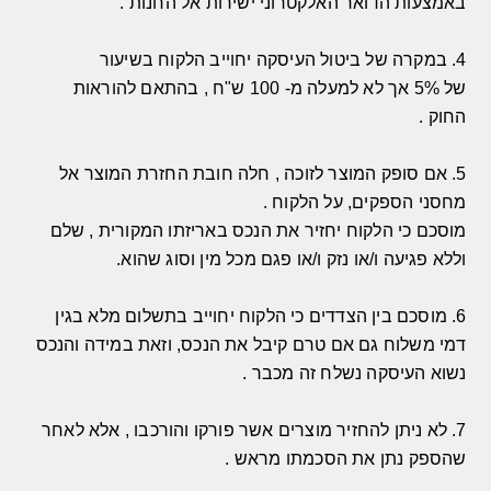
באמצעות הדואר האלקטרוני ישירות אל החנות
.
4.
במקרה של ביטול העיסקה יחוייב הלקוח בשיעור
של
5%
אך לא למעלה מ
- 100
ש
"
ח
,
בהתאם להוראות
החוק
.
5.
אם סופק המוצר לזוכה
,
חלה חובת החזרת המוצר אל
מחסני הספקים
,
על הלקוח
.
מוסכם כי הלקוח יחזיר את הנכס באריזתו המקורית
,
שלם
וללא פגיעה ו
/
או נזק ו
/
או פגם מכל מין וסוג שהוא
.
6.
מוסכם בין הצדדים כי הלקוח יחוייב בתשלום מלא בגין
דמי משלוח גם אם טרם קיבל את הנכס
,
וזאת במידה והנכס
נשוא העיסקה נשלח זה מכבר
.
7.
לא ניתן להחזיר מוצרים אשר פורקו והורכבו
,
אלא לאחר
שהספק נתן את הסכמתו מראש
.