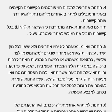
4.
החנות אחראית לתכנים המפורסמים בקישורים הקיימים
באתר והמובילים לאתרים אחרים אליהם ניתן להגיע דרך
אותה קישורית
.
יחד עם זאת החנות אינה מתחייבת כי הקישורית
(LINK)
בכל
קישורית תוביל את הגולש לאתר אינטרנט פעיל
.
5.
החנות ו
/
או מי מטעמה לא יהיו אחראים ולא ישאו בכל נזק
ישיר
,
עקיף
,
תוצאתי או מיוחד שנגרם למשתמש או לצד
שלישי
,
כתוצאה משימוש או רכישה באמצעות האתר לרבות
ברכישה במסגרת הליך המכירה הפומבית
,
שלא על פי תקנון
זה
,
תהא עילת התביעה אשר תהא
,
לבות הפסד הכנסה ו
/
או
מניעת רווח שיגרמו מכל סיבה שהיא
,
שאז החנות שומרת
לעצמה את הזכות לבטל את הרכישה הספציפית בהודעה
בכתב למבצע הפעולה
.
6.
החנות לא תהא אחראית להרכבתם ו
/
או התקנתם של
מוצרים שנרכשו באתר ואחריות זו תחול על הלקוח ועל