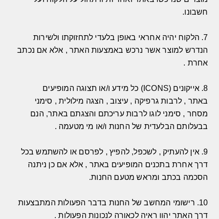
חשבונו
.
7.
הלקוח יהיה אחראי באופן בלעדי לתחזוקתו ולשירות
הנדרש למוצר אשר נרכש באמצעות האתר
,
אלא אם נכתב
אחרת
.
8.
אייקונים
(ICONS)
כל מידע ו
/
או תצוגה המופיעים
באתר
,
לרבות גרפיקה
,
עיצוב
,
הצגה מילולית
,
סימני
מסחר
,
סימני לוגו לרבות עריכתם והצגתם באתר
,
הנם
בבעלותם הבלעדית של החנות ו
/
או מי מטעמה
.
9.
אין להעתיק
,
לשכפל
,
להפיץ
,
לפרסם או להשתמש בכל
דרך אחרת בתכנים המופיעים באתר
,
אלא אם כן ניתנה
הסכמה בכתב ומראש מטעם החנות
.
10.
רישומי המחשב של החנות בדבר הפעולות המתבצעות
דרך האתר יהוו ראיה לכאורה לנכונות הפעולות
.