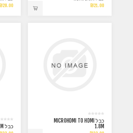
₪28.00
₪21.00
כבל MICROHDMI TO HDMI
1.8M
כבל MINIHDMI TO HDMI 1.8M