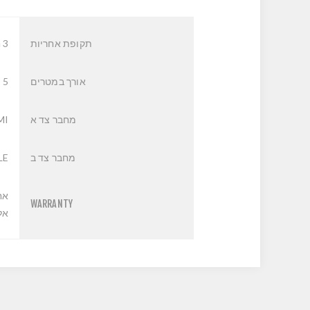
תקופת אחריות
3 חודשים
אורך במטרים
5
מחבר צד א
MI
מחבר צד ב
LE
אח
WARRANTY
אליה