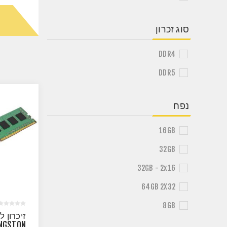
סוג זכרון
DDR4
DDR5
נפח
16GB
32GB
32GB - 2x16
64GB 2X32
8GB
זיכרון ל
INGSTON