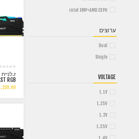
intel XMP+AMD EXPO
ערוצים
Dual
Single
ז
VOLTAGE
AST RGB
GB DDR5
,220.00
Z CL30
1.1V
XPO XMP
1.25V
1.2V
1.35V
1.4V