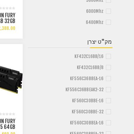
5600Mhz
6000Mhz
ON FURY
GB 32GB
6400Mhz
 2X16GB
,388.00
Z DDR5
MD EXPO
מק"ט יצרן
KF432C16BB/16
KF432C16BB/8
KF556C36BBEA-16
KF556C36BBEAK2-32
KF560C30BBE-16
KF560C30BBE-32
ON FURY
KF560C30BBEA-16
R5 64GB
000MHZ
KF560C30BBEA-32