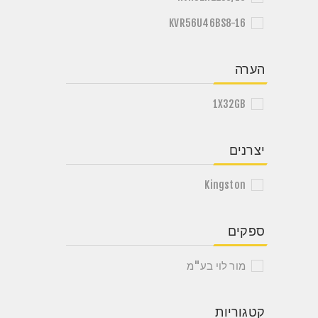
KVR56U46BS8-16
הערה
1X32GB
יצרנים
Kingston
ספקים
מור לוי בע"מ
קטגוריות