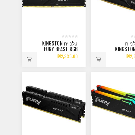
נייח
ז.לנייח KINGSTON
FURY BEAST RGB
KINGSTON
32GB DDR5
BEAST BLACK
₪2,335.00
₪2,
6000MHZ CL30
2X16 60
EXPO XMP
DDR