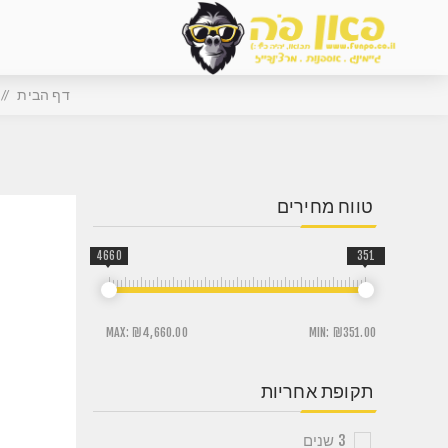
דף הבית
/
טווח מחירים
4660
351
MAX:
₪4,660.00
MIN:
₪351.00
תקופת אחריות
3 שנים