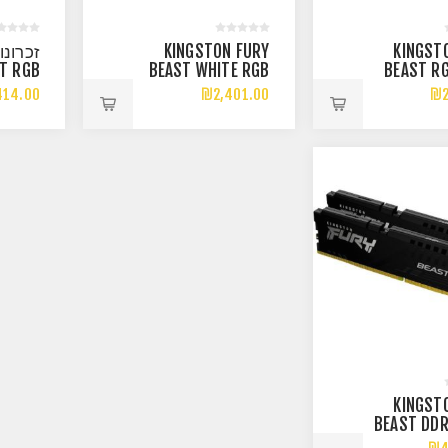
KINGSTON FURY
KINGST
T RGB
BEAST WHITE RGB
BEAST R
X16GB
EXPO 32GB 2X16
KIT
414.00
₪2,401.00
₪2
 CL36
6000MHZ DDR5
6000MH
O/XMP
CL30
C30 A
KINGST
BEAST DD
2X32GB 6