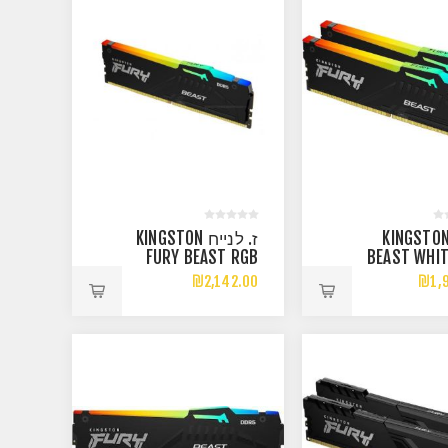
KINGSTON
ז. לנייח KINGSTON
FURY BEAST RGB
BEAST WHIT
32GB DDR5
EXPO 32G
₪2,142.00
₪1,
6000MHZ C36
5600MHZ
EXPO/XMP