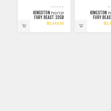
זכרונות KINGSTON
זכרונות KINGSTON
FURY BEAST 32GB
FURY BEAS
2X16GB 6000MHZ
32GB 2
₪2,440.00
₪2,
CL30 EXPO/XMP
6000MHZ
EXP