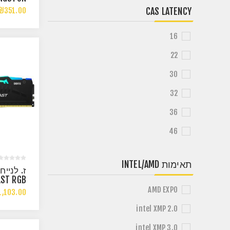
RAM 8GB
₪351.00
CAS LATENCY
200MHZ
L22 1.2V
16
22
30
32
36
46
תאימות INTEL/AMD
AST RGB
GB DDR5
AMD EXPO
,103.00
HZ C36
XPO/XMP
intel XMP 2.0
intel XMP 3.0