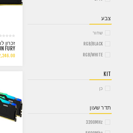
צבע
שחור
זכרון לנ
RGB/BLACK
ON FURY
GB DDR5
RGB/WHITE
,246.00
36 AMD
EXPO
KIT
כן
תדר שעון
3200MHz