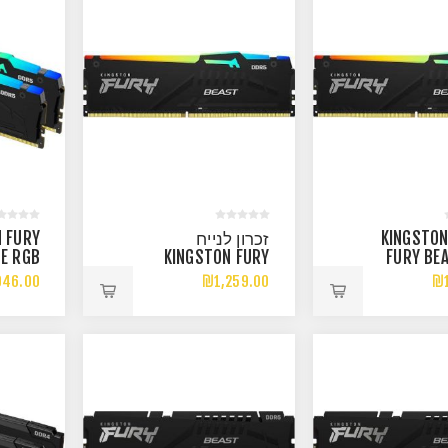
.לנייח KINGSTON
זכרון לנייח
 FURY
E RGB
KINGSTON FURY
FURY BE
B 2X16
BEAST BLACK RGB
16
946.00
₪1,259.00
₪1
 DDR5
16GB 6400MHZ
6000MH
CL36
DDR5 C36
E