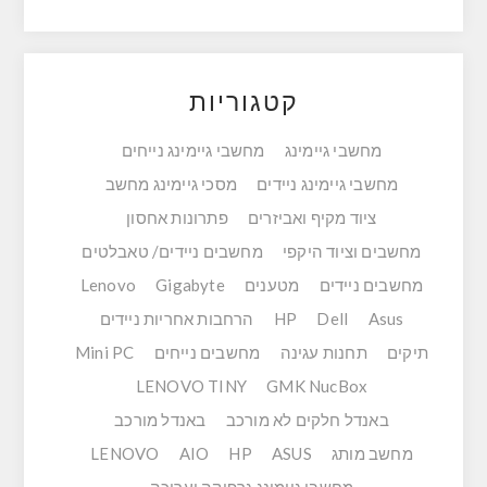
קטגוריות
מחשבי גיימינג
מחשבי גיימינג נייחים
מחשבי גיימינג ניידים
מסכי גיימינג מחשב
ציוד מקיף ואביזרים
פתרונות אחסון
מחשבים וציוד היקפי
מחשבים ניידים/ טאבלטים
מחשבים ניידים
מטענים
Gigabyte
Lenovo
Asus
Dell
HP
הרחבות אחריות ניידים
תיקים
תחנות עגינה
מחשבים נייחים
Mini PC
LENOVO TINY
GMK NucBox
באנדל חלקים לא מורכב
באנדל מורכב
מחשב מותג
ASUS
HP
AIO
LENOVO