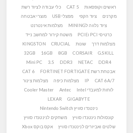
ראשים וקופסאות
CAT 5
כלי עבודה לציוד רשת
מקרנים
ציוד הקפי
מפצלי USB
מוצרי אבטחה
ציוד נלווה לMINING
מצלמות אינטרנט
כרטיסי PCI וPCIE
משטח קירור למחשב נייד
מצלמות דרך
שונות
CRUCIAL
KINGSTON
32GB
16GB
8GB
CORSAIR
G.SKILL
Mini PC
3.5
DDR3
NETAC
DDR4
אבטחת רשת FORTINET FORTIGATE
CAT 6
CAT 6A/7
IP
מצלמות כיפה
מצלמות צינור
לוחות למעבדי Intel
Antec
Cooler Master
LEXAR
GIGABYTE
נינטנדו סוויץ Nintendo Switch
קונסולות נינטנדו סוויץ
משחקים לנינטנדו סוויץ
שלטים ואביזרים לנינטנדו סוויץ
אקס בוקס Xbox