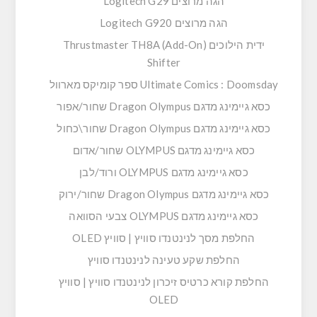
הגה מרוצים Logitech G29
הגה מרוצים Logitech G920
ידית הילוכים Thrustmaster TH8A (Add-On)
Shifter
Ultimate Comics : Doomsday ספר קומיקס מארוול
כסא גיימינג מדגם Dragon Olympus שחור/אפור
כסא גיימינג מדגם Dragon Olympus שחור\כחול
כסא גיימינג מדגם OLYMPUS שחור/אדום
כסא גיימינג מדגם OLYMPUS ורוד/לבן
כסא גיימינג מדגם Dragon Olympus שחור/ירוק
כסא גיימינג מדגם OLYMPUS צבעי הסוואה
החלפת מסך לנינטנדו סוויץ | סוויץ OLED
החלפת שקע טעינה לנינטנדו סוויץ
החלפת קורא כרטיס זיכרון לנינטנדו סוויץ | סוויץ
OLED