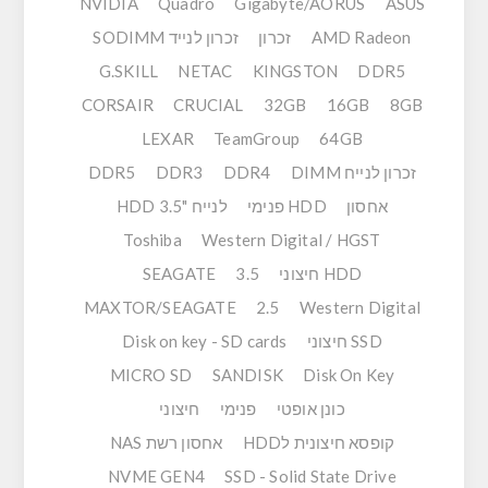
NVIDIA
Quadro
Gigabyte/AORUS
ASUS
AMD Radeon
זכרון
זכרון לנייד SODIMM
G.SKILL
NETAC
KINGSTON
DDR5
CORSAIR
CRUCIAL
32GB
16GB
8GB
LEXAR
TeamGroup
64GB
זכרון לנייח DIMM
DDR4
DDR3
DDR5
אחסון
HDD פנימי
לנייח "HDD 3.5
Toshiba
Western Digital / HGST
HDD חיצוני
3.5
SEAGATE
MAXTOR/SEAGATE
2.5
Western Digital
SSD חיצוני
Disk on key - SD cards
MICRO SD
SANDISK
Disk On Key
כונן אופטי
פנימי
חיצוני
קופסא חיצונית לHDD
אחסון רשת NAS
NVME GEN4
SSD - Solid State Drive