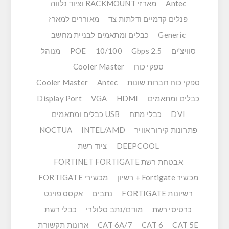
Antec
מארזי RACKMOUNT וציוד נלווה
פנלים קדמיים ודלתות צד
מאוררים למארז
Generic
כבלים ומתאמים לבניית מחשב
סוויצ'ים
2.5 Gbps
10/100
POE
מנוהל
ספקי כוח
Cooler Master
ספקי כוח חברות שונות
Antec
Cooler Master
כבלים ומתאמים
HDMI
VGA
Display Port
DVI
כבלי מתח
USB כבלים ומתאמים
פתרונות קירור אוויר
INTEL/AMD
NOCTUA
DEEPCOOL
ציוד רשת
אבטחת רשת FORTINET FORTIGATE
מכשיר Fortigate + רשיון
מכשירי FORTIGATE
רשיונות FORTIGATE
נתבים
אקסס פוינט
כרטיסי רשת
מודם/נתב סלולרי
כבלי רשת
CAT 5E
CAT 6
CAT 6A/7
ארונות תקשורת