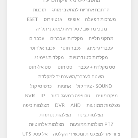
מחשבי גיימינג גרפיקה ועריכה
הרחבת אחריות למחשבי מותג
תוכנות
מערכות הפעלה
אופיס
אנטיוירוס
ESET
מסכי מחשב / טלוויזיות/מתקני תלייה
מתקני תלייה
מקלדות ועכברים
עכברים
עכברי גיימינג
עכבר חוטי
עכבר אלחוטי
מקלדות סטנדרטיות
מקלדות גיימינג
סט מקלדת + עכבר
סט חוטי
סט אל-חוטי
משטח לעכבר/משענת יד למקלדת
SOUND - ציוד קול
אוזניות
כרטיסי קול
מיקרופונים
טלוויזיה במעגל סגור
IP
NVR
מצלמות ממונעות
AHD
DVR
מצלמות כיפה
מצלמות צינור
מצלמות נסתרות
PTZ מצלמות ממונעות
מצלמות אלחוטיות
ציוד עזר למצלמות ומכשירי הקלטה
אל פסק UPS