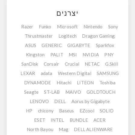
יצרנים
Razer
Funko
Microsoft
Nintendo
Sony
Thrustmaster
Logitech
Dragon Gaming
ASUS
GENERIC
GIGABYTE
Sparkfox
Kingston
PALIT
MSI
NVIDIA
PNY
SanDisk
Corsair
Crucial
NETAC
G.Skill
LEXAR
adata
Western Digital
SAMSUNG
DYNAMODE
Hitachi
LITEON
Toshiba
Seagte
ST-LAB
MAIVO
GOLDTOUCH
LENOVO
DELL
Aorus by Gigabyte
HP
chicony
Baseus
EZcool
SOLID
ESET
INTEL
BUNDLE
ACER
North Bayou
Mag
DELL ALIENWARE