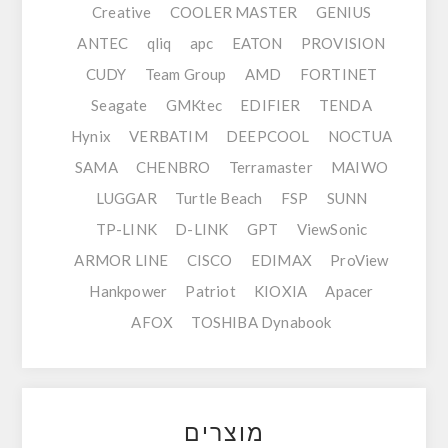
Creative
COOLER MASTER
GENIUS
ANTEC
qliq
apc
EATON
PROVISION
CUDY
Team Group
AMD
FORTINET
Seagate
GMKtec
EDIFIER
TENDA
Hynix
VERBATIM
DEEPCOOL
NOCTUA
SAMA
CHENBRO
Terramaster
MAIWO
LUGGAR
Turtle Beach
FSP
SUNN
TP-LINK
D-LINK
GPT
ViewSonic
ARMOR LINE
CISCO
EDIMAX
ProView
Hankpower
Patriot
KIOXIA
Apacer
AFOX
TOSHIBA Dynabook
מוצרים