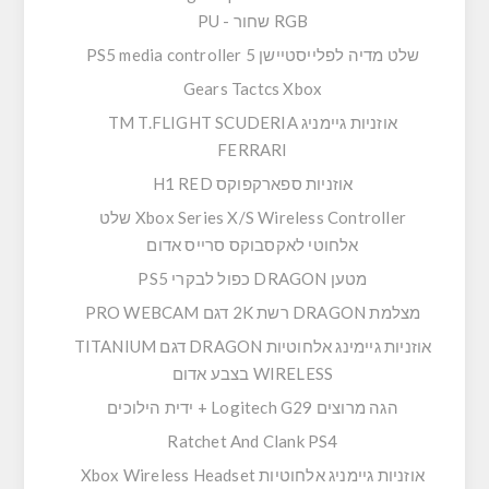
RGB שחור - PU
שלט מדיה לפלייסטיישן 5 PS5 media controller
Gears Tactcs Xbox
אוזניות גיימניג TM T.FLIGHT SCUDERIA
FERRARI
אוזניות ספארקפוקס H1 RED
Xbox Series X/S Wireless Controller שלט
אלחוטי לאקסבוקס סרייס אדום
מטען DRAGON כפול לבקרי PS5
מצלמת DRAGON רשת 2K דגם PRO WEBCAM
אוזניות גיימינג אלחוטיות DRAGON דגם TITANIUM
WIRELESS בצבע אדום
הגה מרוצים Logitech G29 + ידית הילוכים
Ratchet And Clank PS4
אוזניות גיימניג אלחוטיות Xbox Wireless Headset