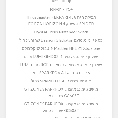
1080p דרגון
Tekken 7 PS4
חבילת הגה Thrustmaster FERRARI 458
SPIDER+משחק FORZA HORIZON 4
Crystal Crisis Nintendo Switch
כסא גיימינג מדגם Dragon Gladiator שחור \ כחול
Madden NFL 21 Xbox one פוטבול לאקסבוקס
שולחן גיימינג מקצועי LUMI GMD02-1 אדום
שולחן גיימינג מקצועי עם תאורת RGB מבית LUMI
אוזניות גיימינג SPARKFOX A1 ירוק
אוזניות גיימינג SPARKFOX A1 כחול
מושב גיימינג מקצועי GT ZONE SPARKFOX
GC60ST שחור / אדום
מושב גיימינג מקצועי GT ZONE SPARKFOX
GC60ST שחור \ כחול