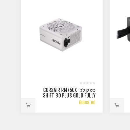
ספק לבן CORSAIR RM750X
SHIFT 80 PLUS GOLD FULLY
MODULAR ATX3.1
₪609.00