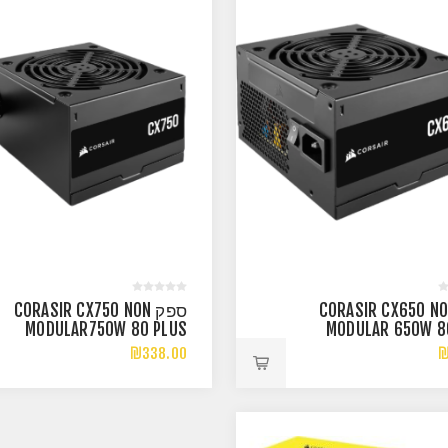
ק CORASIR CX650 NON
ספק CORASIR CX750 NON
MODULAR750W 80 PLUS
MODULAR 650W 8
BRONZ PSU
BRO
₪338.00
₪