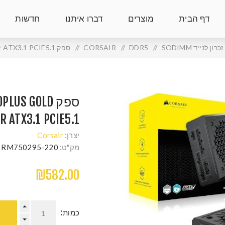
דף הבית
מוצרים
דברו איתנו
חדשות
זכרון לנייד SODIMM
/
DDR5
/
CORSAIR
/
ספק Corsair RM750e 80Plus Gold Fully-Modular ATX3.1 PCIE5.1
ספק US GOLD
 ATX3.1 PCIE5.1
יצרן:
Corsair
מק"ט:
220-RM750295
₪582.00
כמות: