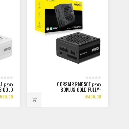
ספק CORSAIR RM650E
ספ
S GOLD
80PLUS GOLD FULLY-
WHITE
MODULAR ATX3.1 PCIE5.1
560.00
₪400.00