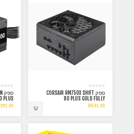
ספק CORSAIR RM750X SHIFT
ספ
0 PLUS
80 PLUS GOLD FULLY
NZ PSU
MODULAR ATX
292.00
₪541.00