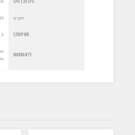
IN
CPU 12V EPS
תקנים
 plus Gold
2
12VHPWR
אח
WARRANTY
אליה