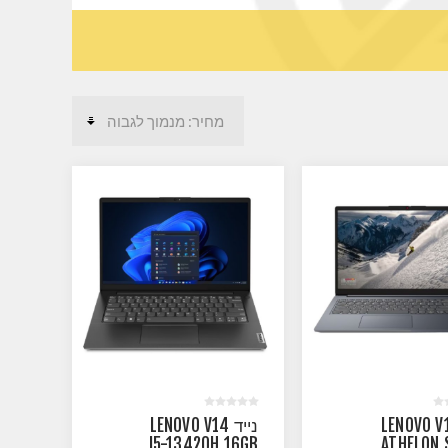
ד LENOVO V15
נייד LENOVO V14
I5-13420H 16GB
ATHELON 