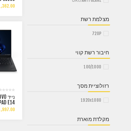
ANTI GLARE מאט
VME FHD
,362.00
DOS
מצלמת רשת
720P
חיבור רשת קווי
100/1000
רזולוציית מסך
נייד 
1920x1080
PAD E14
 7 255H
,997.00
B WIN11
מקלדת מוארת
PRO 3Y