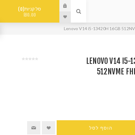
סל קניות
0
₪0.00
LENOVO V14 I5-134
512NVME FHD
הוסף לסל