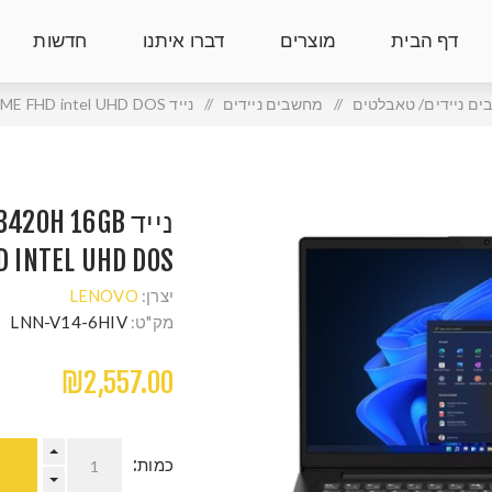
דף הבית
מוצרים
דברו איתנו
חדשות
ם ניידים/ טאבלטים
/
מחשבים ניידים
/
נייד Lenovo V14 i5-13420H 16GB 512NVME FHD intel UHD DOS
נייד 20H 16GB
 INTEL UHD DOS
יצרן:
LENOVO
מק"ט:
LNN-V14-6HIV
₪2,557.00
כמות: