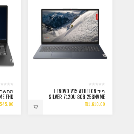
נייד LENOVO V15 ATHELON
ME FHD
SILVER 7120U 8GB 256NVME
DOS
15.6 FHD DOS BLA
545.00
₪1,610.00