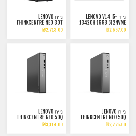
נייד LENOVO V14 I5-
נייח LENOVO
THINKCENTRE NEO 30T
13420H 16GB 512NVME
GEN 5 I5-13420H 16GB
FHD INTEL UHD DOS
₪2,713.00
₪2,557.00
512NVME DOS
נייח LENOVO
נייח LENOVO
THINKCENTRE NEO 50Q
THINKCENTRE NEO 50Q
GEN6 CORE 7-256V 16GB
GEN6 ULTRA5-226V 16GB
₪3,114.00
₪2,725.00
512NVME DOS
512NVME DOS