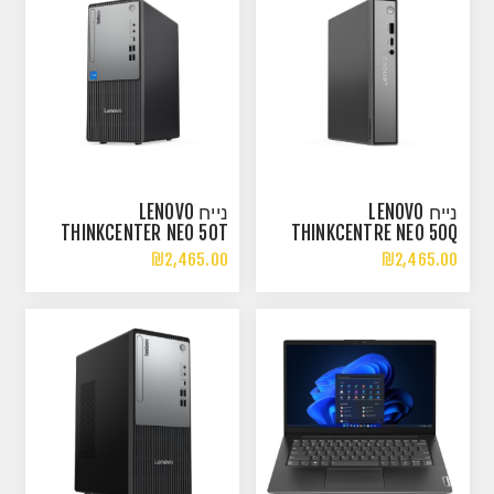
נייח LENOVO
נייח LENOVO
THINKCENTER NEO 50T
THINKCENTRE NEO 50Q
GEN 5 I5-14400 8GB
GEN 5 CORE 5-210H 8GB
₪2,465.00
₪2,465.00
512NVME DOS
256NVME DOS