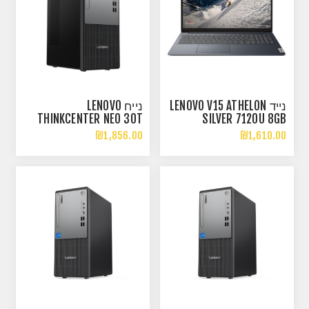
נייד LENOVO V15 ATHELON
נייח LENOVO
THINKCENTER NEO 30T
SILVER 7120U 8GB
GEN 5 I3-1315U 8GB
256NVME 15.6 FHD DOS
₪1,856.00
₪1,610.00
256NVME DOS
BLA