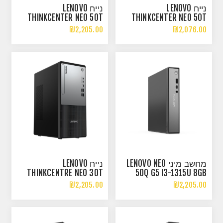
נייח LENOVO
נייח LENOVO
THINKCENTER NEO 50T
THINKCENTER NEO 50T
GEN 5 I5-14400 8GB
GEN 5 I3-14100 8GB
₪2,205.00
₪2,076.00
256NVME DOS
256NVME DOS
מחשב מיני LENOVO NEO
נייח LENOVO
THINKCENTRE NEO 30T
50Q G5 I3-1315U 8GB
GEN 5 I5-13420H 8GB
512GB WIN11 PRO
₪2,205.00
₪2,205.00
256NVME DOS