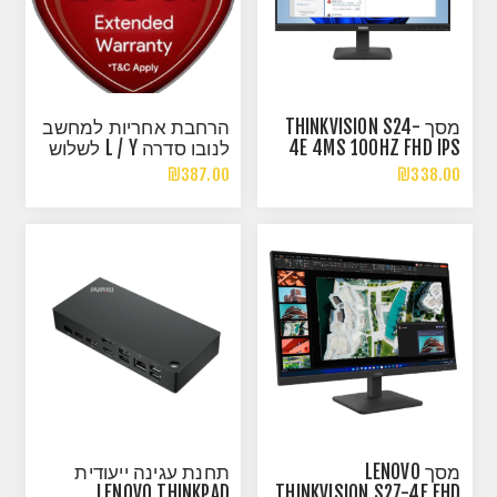
מסך THINKVISION S24-
הרחבת אחריות למחשב
4E 4MS 100HZ FHD IPS
לנובו סדרה L / Y לשלוש
23.8 HDMI VGA BLACK
שנים באתר לקוח
₪387.00
₪338.00
VESA
מסך LENOVO
תחנת עגינה ייעודית
LENOVO THINKPAD
THINKVISION S27-4E FHD