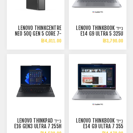
נייד LENOVO THINKBOOK
LENOVO THINKCENTRE
NEO 50Q GEN 5 CORE 7-
E14 G9 ULTRA 5 325U
240H 16GB 512NVME
16GB 512NVME DOS 3YOS
₪4,011.00
₪3,790.00
WIN11P
נייד LENOVO THINKBOOK
נייד LENOVO THINKPAD
E16 GEN3 ULTRA 7 255H
E14 G9 ULTRA 7 355
16GB 512NVME DOS 3Y
16GB 512NVME DOS 3YOS