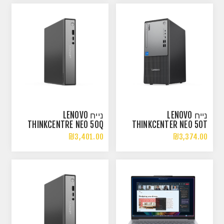
נייח LENOVO
נייח LENOVO
THINKCENTRE NEO 50Q
THINKCENTER NEO 50T
GEN 5 CORE 7-240H 16GB
GEN 5 I5-14400 32GB
₪3,401.00
₪3,374.00
512NVME DOS
1TB NVME 3Y