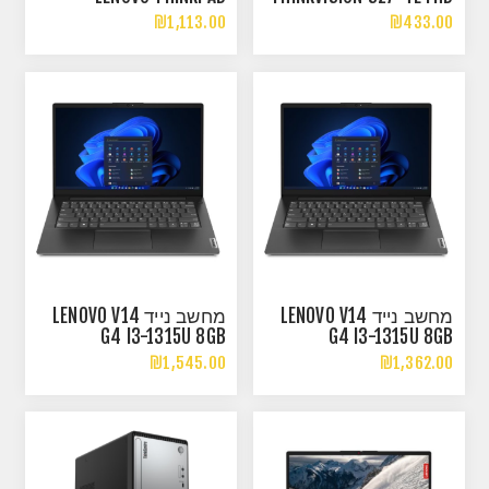
UNIVERSAL USB-C DOCK
IPS 100HZ 4MS VESA
₪1,113.00
₪433.00
HDMI VGA
מחשב נייד LENOVO V14
מחשב נייד LENOVO V14
G4 I3-1315U 8GB
G4 I3-1315U 8GB
512NVME FHD DOS
256NVME FHD DOS
₪1,545.00
₪1,362.00