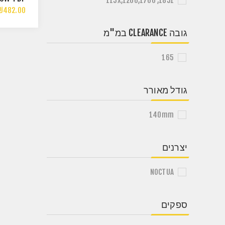
115X,1200,1700 ,1851
0MM FAN
₪482.00
D BROWN
גובה CLEARANCE במ"מ
165
גודל מאורר
140mm
יצרנים
NOCTUA
ספקים