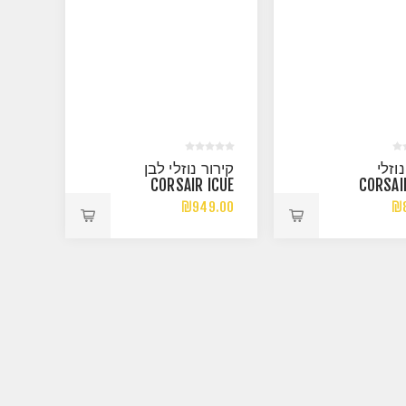
וזלי
קירור נוזלי לבן
CORSAIR ICUE
CORSAI
TITAN 360 RX LCD
TITAX 360 
₪949.00
₪8
WHITE 360MM AIO
BLACK 360M