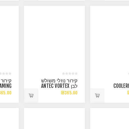
קירור נוזלי משולש
קירור 
COOLER
לבן ANTEC VORTEX
AMING
3XARGB
LUM 360 WHITE
360 CORE I
65.00
₪365.00
WHITE
ARGB 280W TDP
28
IN