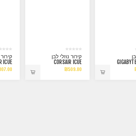
ן
קירור נוזלי לבן
קירור נ
R ICUE
CORSAIR ICUE
GIGABYT
RX RGB
NAUTILUS 360 RS
WATERFORCE
07.00
₪509.00
M AIO
WHITE 360MM AIO
ICE AIO A