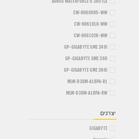
AORUS WATERFORCE II 360 ICE
CW-9060095-WW
CW-9061018-WW
CW-9061026-WW
GP-GIGABYTE GME 240I
GP-GIGABYTE GME 360
GP-GIGABYTE GME 360I
MLW-D36M-A18PA-R1
MLW-D36M-A18PA-RW
יצרנים
GIGABYTE