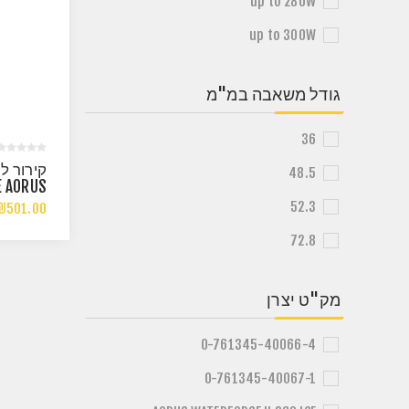
up to 280W
up to 300W
גודל משאבה במ"מ
36
קירור לב
48.5
E AORUS
 II 360
52.3
₪501.00
RGB REV2
72.8
מק"ט יצרן
0-761345-40066-4
0-761345-40067-1