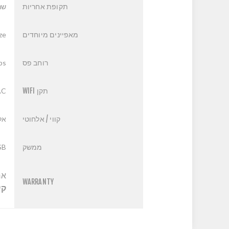
תקופת אחריות
שנ
מאפיינים מיוחדים
ize
רוחב פס
ps
תקן WIFI
AC
קווי / אלחוטי
אל
ממשק
SB
אח
WARRANTY
קי