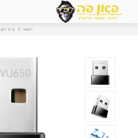
ראשי
/
ציוד רש