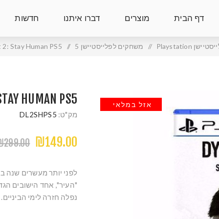
דף הבית
מוצרים
דברו איתנו
חדשות
טיישן Playstation
/
משחקים לפלייסטיישן 5
/
t 2: Stay Human PS5
 STAY HUMAN PS5
אזל במלאי
מק"ט:
DL2SHPS5
₪149.00
₪299.00
לפני יותר מעשרים שנה בה
"העיר", אחד הישובים הגד
נפלה חזרה לימי הביניים. א