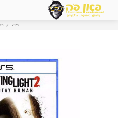
ראשי
/
פלייס