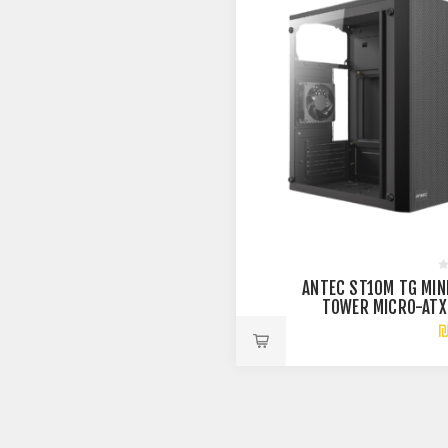
ארז ANTEC ST10M TG MINI
TOWER MICRO-ATX
GLASS SIDE
₪