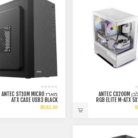
מארז לבן ANTEC CX200M
מארז ANTEC ST10M MICRO
ATX CASE USB3 BLACK
RGB ELITE M-ATX 5
RG
₪163.00
₪