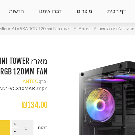
דף הבית
מוצרים
דברו איתנו
חדשות
יוד עזר לבנית מחשב
/
Antec
/
מארז Antec VCX10M ARGB Mini Tower Micro-Atx 5XARGB 120mm Fan
מארז TOWER
ARGB 120MM FAN
יצרן:
ANTEC
מק"ט:
AN1-VCX10MAR
₪134.00
כמות: