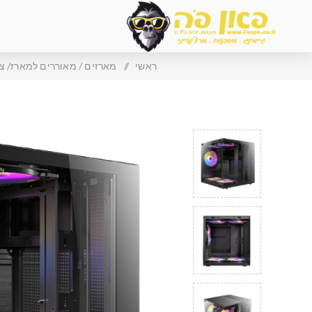
ראשי
/
מארזים / מאוררים למארז/ צ