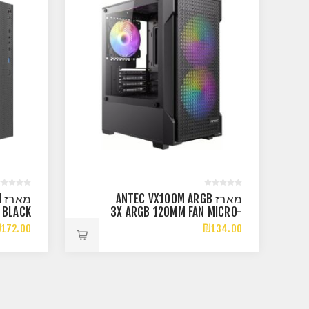
מארז ANTEC VX100M ARGB
מ
 BLACK
3X ARGB 120MM FAN MICRO-
 PANEL
ATX MINI TOWER
172.00
₪134.00