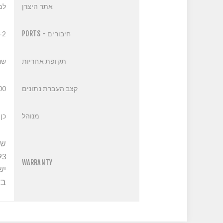
אתר היצרן
למ
חיבורים - PORTS
+2
תקופת אחריות
שנ
קצב העברת נתונים
00
מנוהל
כן
שי
93
WARRANTY
יש
בא