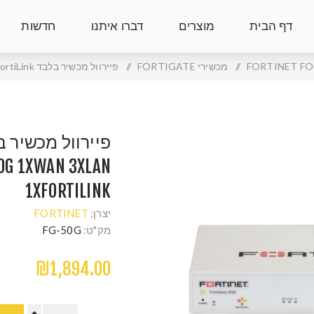
דף הבית
מוצרים
דברו איתנו
חדשות
/
מכשירי FORTIGATE
/
פיירוול מכשיר בלבד FortiNet FortiGate 50G 1XWAN 3XLAN 1XFortiLink
50G 1XWAN 3XLAN
1XFORTILINK
יצרן:
FORTINET
מק"ט:
FG-50G
₪1,894.00