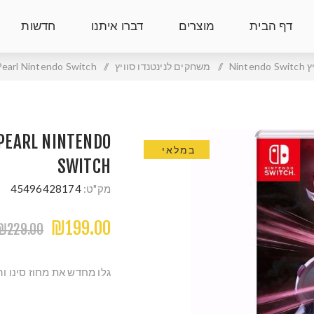
דף הבית
מוצרים
דברו איתנו
חדשות
Nint
/
משחקים לנינטנדו סוויץ
/
earl Nintendo Switch
PEARL NINTENDO
במלאי
SWITCH
מק"ט:
45496428174
₪199.00
₪229.00
גלו מחדש את מחוז סינו ו