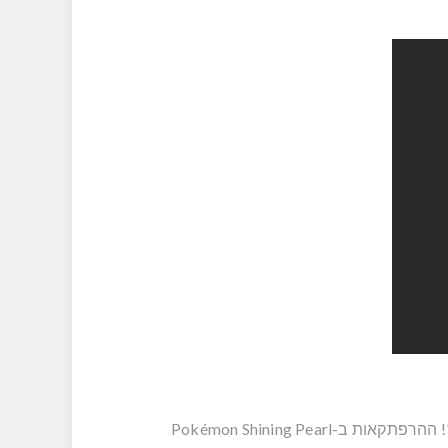
חוו את הסיפור מהמשחק המקורי בהרפתקה בגרסה מחודשת – Pokémon Shining Pearl, שמגיע לנינטנדו סוויץ'! ההרפתקאות ב-Pokémon Shining Pearl