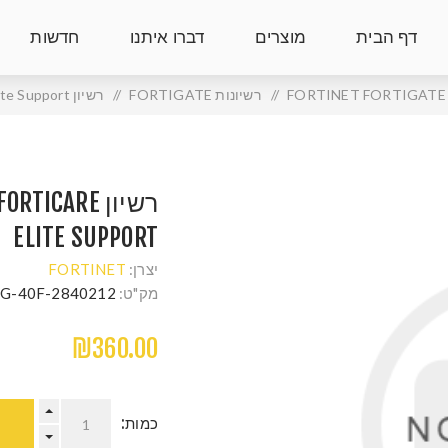
דף הבית
מוצרים
דברו איתנו
חדשות
/
רשיונות FORTIGATE
/
רשיון FortiGate-40F 1 Year FortiCare Elite Support
רשיון ICARE
ELITE SUPPORT
יצרן:
FORTINET
מק"ט:
G-40F-2840212
₪360.00
כמות: