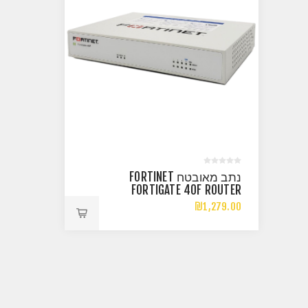
נתב מאובטח FORTINET
FORTIGATE 40F ROUTER
FIREWALL 1XWAN 4X RJ45
₪1,279.00