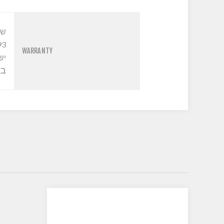
שי
93
WARRANTY
יש
בא