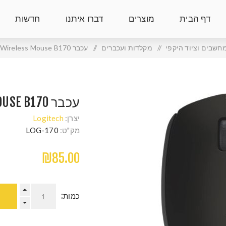
דף הבית
מוצרים
דברו איתנו
חדשות
חשבים וציוד היקפי
/
מקלדות ועכברים
/
עכבר Logitech Wireless Mouse B170
עכבר LOGITECH WIRELESS MOUSE B170
יצרן:
Logitech
מק"ט:
LOG-170
₪85.00
כמות: