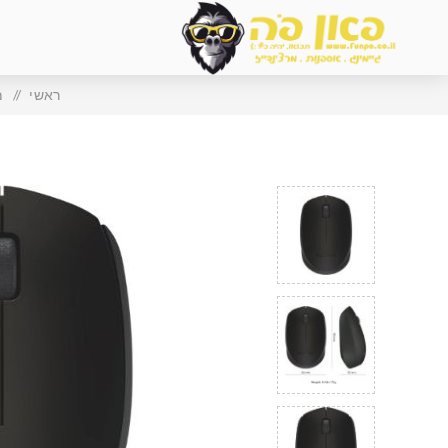
ראשי
/
מ