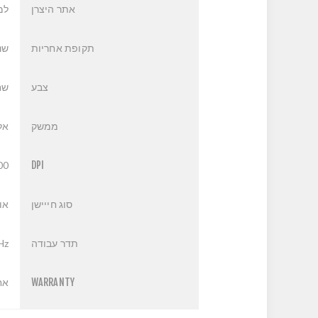
אתר היצרן
למ
תקופת אחריות
שנ
צבע
שח
ממשק
אלחוט
00
DPI
סוג חייישן
או
תדר עבודה
Hz
WARRANTY
אחר