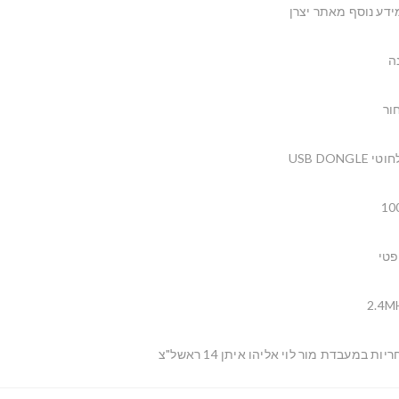
ידע נוסף מאתר יצרן
ה
ור
י USB DONGLE
10
פטי
2.4M
יות במעבדת מור לוי אליהו איתן 14 ראשל"צ