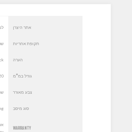
אתר היצרן
למ
תקופת אחריות
שנ
הערה
ck
גודל במ"מ
20
צבע מאורר
שח
סוג מיסב
ng
אח
WARRANTY
אליה