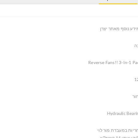
ידע נוסף מאתר יצרן
ה
Reverse Fans!! 3-In-1 Pa
1
ור
Hydraulic Beari
ריות במעבדת מור לוי
ו איתן 14 ראשל"צ