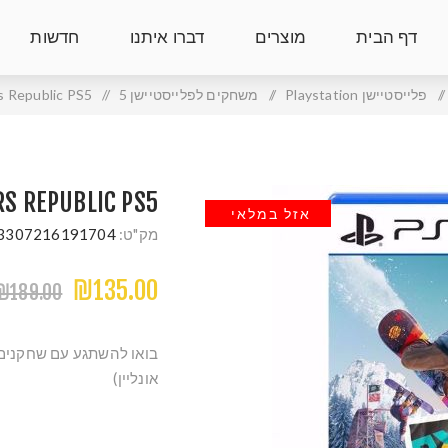
דף הבית
מוצרים
דברו איתנו
חדשות
/
פלייסטיישן Playstation
/
משחקים לפלייסטיישן 5
/
s Republic PS5
RS REPUBLIC PS5
אזל במלאי
מק"ט:
3307216191704
₪135.00
₪189.00
בואו להשתגע עם שחקנים 
אונליין)