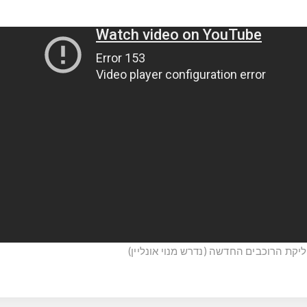
קת הרוכבים החדשה (נדרש מנוי אונליין)