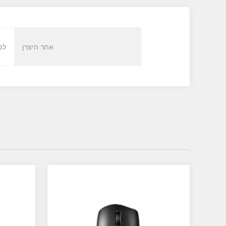
אתר היצרן
למ