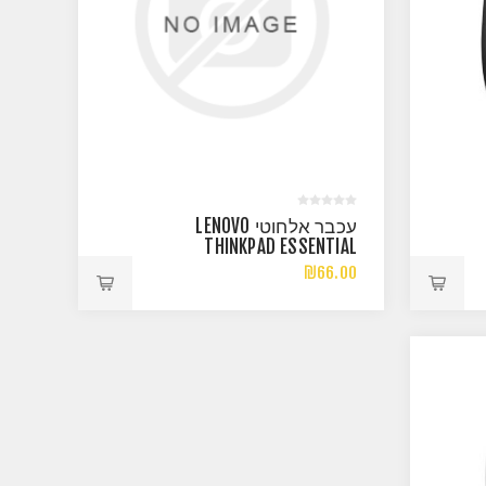
עכבר אלחוטי LENOVO
THINKPAD ESSENTIAL
WIRELESS MOUSE BLACK
₪66.00