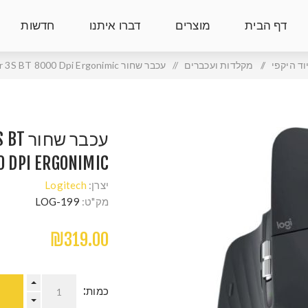
דף הבית
מוצרים
דברו איתנו
חדשות
ד היקפי
/
מקלדות ועכברים
/
עכבר שחור Logitech MX Master 3S BT 8000 Dpi Ergonimic
עכבר 
0 DPI ERGONIMIC
יצרן:
Logitech
מק"ט:
LOG-199
₪319.00
כמות: