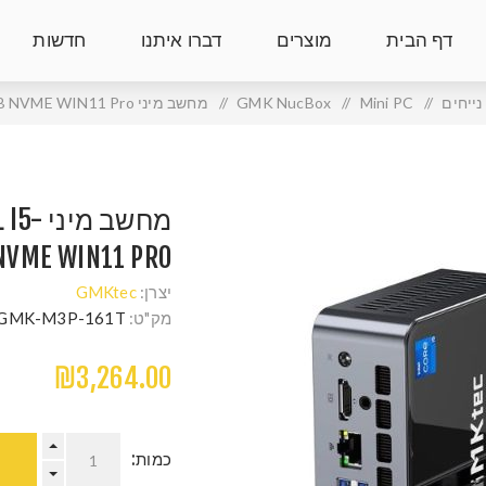
דף הבית
מוצרים
דברו איתנו
חדשות
ייחים
/
Mini PC
/
GMK NucBox
/
מחשב מיני GMK-M3 Pro Intel I5-13500H 16GB 1TB NVME WIN11 Pro
מחשב מ
NVME WIN11 PRO
יצרן:
GMKtec
מק"ט:
GMK-M3P-161T
₪3,264.00
כמות: