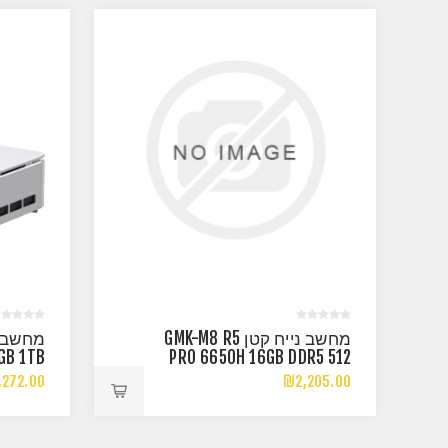
מחשב נייח קטן GMK-M8 R5
GB 1TB
PRO 6650H 16GB DDR5 512
IN11PR
NVME WIN11 PRO
,272.00
₪2,205.00