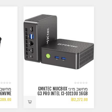
מחשב מיני GMKTEC NUICBOX
56NVME
G3 PRO INTEL I3-10110U 16GB
11 PRO
512GB W11PR
389.00
₪2,272.00