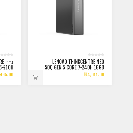
LENOVO THINKCENTRE NEO
ניי
5-210H
50Q GEN 5 CORE 7-240H 16GB
ME DOS
512NVME WIN11P
465.00
₪4,011.00