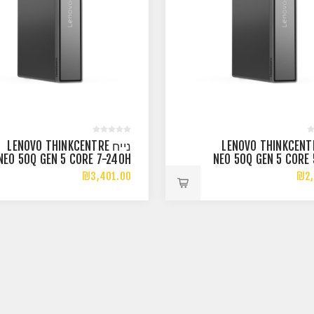
ח LENOVO THINKCENTRE
נייח LENOVO THINKCENTRE
NEO 50Q GEN 5 CORE 7-240H
NEO 50Q GEN 5 CORE 
16GB 512NVME DOS
8GB 256NV
₪3,401.00
₪2,