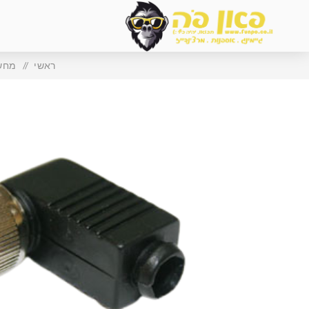
ראשי
/
מחשב