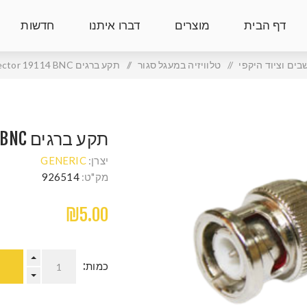
דף הבית
מוצרים
דברו איתנו
חדשות
ים וציוד היקפי
/
טלוויזיה במעגל סגור
/
תקע ברגים RG59 Connector 19114 BNC
תקע ברגים RG59 CONNECTOR 19114 BNC
יצרן:
GENERIC
מק"ט:
926514
₪5.00
כמות: