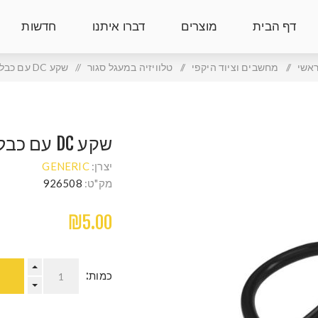
דף הבית
מוצרים
דברו איתנו
חדשות
אשי
/
מחשבים וציוד היקפי
/
טלוויזיה במעגל סגור
/
שקע DC עם כבל
שקע DC עם כבל
יצרן:
GENERIC
מק"ט:
926508
₪5.00
כמות: