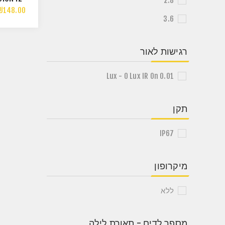
2.8
AHD 2.8
₪148.00
2MP
3.6
רגישות לאור
0.01 Lux - 0 Lux IR On
תקן
IP67
מיקרופון
ללא
מספר לדים - תאורת לילה