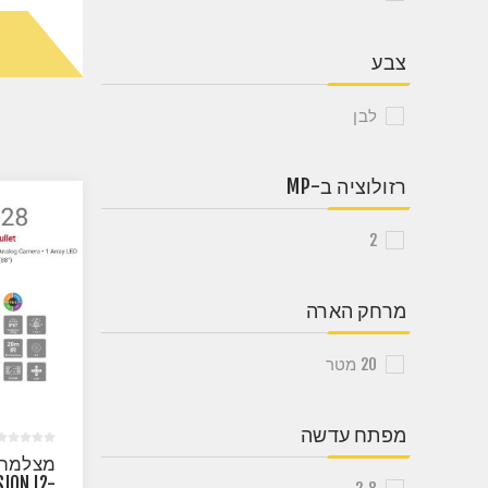
צבע
לבן
רזולוציה ב-MP
2
מרחק הארה
20 מטר
מפתח עדשה
מצלמת צ
SION I2-