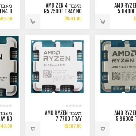
עבד AMD RYZEN
מעבד AMD ZEN 4
ZEN4 8
R5 7500F TRAY NO
5 8400F
READS
FAN NO GPU UP TO
CORES 12 
98.00
₪541.00
 5 GHZ
5GHZ AM5
UP TO
עבד AMD RYZEN
מעבד AMD RYZEN
RAY NO
7 7700 TRAY
5 9600X 
P 105W
GAMING
TO 5
49.00
₪807.00
4.5GHZ
PROCESSOR PCIE
CORES