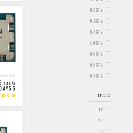
RAPHICS
5.0Ghz
5.2Ghz
5.3Ghz
5.4Ghz
5.5Ghz
5.6Ghz
5.7Ghz
מ
D AM5 6
THREADS
ליבות
,038.00
 4.5GHZ
12
16
6