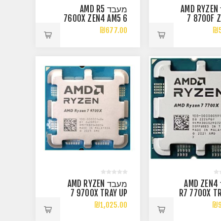
מעבד AMD RYZEN
מעבד AMD R5
7600X ZEN4 AM5 6
7 8700F 
CRS 12 TRD UP TO
CORES 16 TH
₪677.00
₪5
5.3GHZ RADEON
UP TO
GPU
מעבד AMD ZEN4
מעבד AMD RYZEN
7 9700X TRAY UP
R7 7700X T
TO 5.5GHZ 8
FAN AM5 TD
₪1,025.00
₪9
CORES RADEON
UP TO 