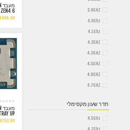
מ
3.9GHZ
 ZEN4 6
THREADS
₪406.00
4.0Ghz
 4.7GHZ
4.1Ghz
4.2GHZ
4.3GHZ
4.5GHZ
4.6GHZ
4.7GHZ
תדר שעון מקסימלי
מ
TRAY UP
4.5Ghz
.4GHZ 6
₪752.00
 RADEON
4.7Ghz