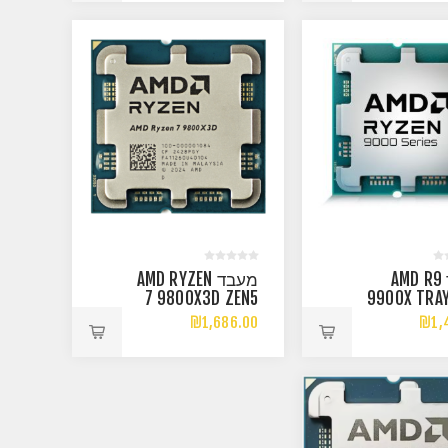
GRAPHICS
מעבד AMD R9
מעבד AMD RYZEN
7 9800X3D ZEN5
9900X TRAY
AM5 8 CORES 16
AM5 12 CO
₪1,686.00
₪1,
THREADS UP TO
THREADS 
5.2GHZ
5