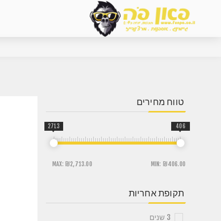
טווח מחירים
2713
406
MAX:
₪2,713.00
MIN:
₪406.00
תקופת אחריות
3 שנים