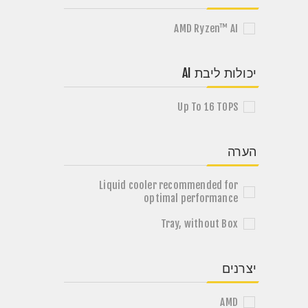
AMD Ryzen™ AI
יכולות ליבת AI
Up To 16 TOPS
הערה
Liquid cooler recommended for
optimal performance
Tray, without Box
יצרנים
AMD