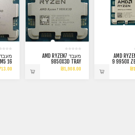
עבד AMD RYZEN
מעבד AMD RYZEN7
M5 16
9850X3D TRAY
9 9950X Z
 TR UP
WITH RADEON
16 C
713.00
₪1,908.00
₪1
Z TRAY
GRAPHICS AM5
THREAD