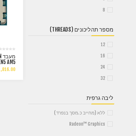
8
מספר תהליכונים (THREADS)
12
16
מ
EN5 AM5
24
ORES 32
,816.00
S UP TO
32
5.7GHZ
ליבה גרפית
ללא (מחייב כ.מסך בנפרד)
Radeon™ Graphics