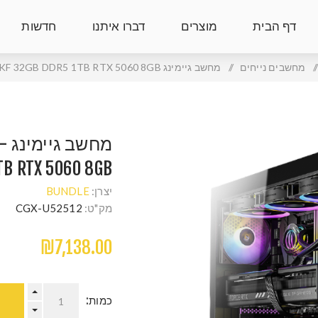
דף הבית
מוצרים
דברו איתנו
חדשות
/
מחשבים נייחים
/
מחשב גיימינג CX300 700W B860M U7-265KF 32GB DDR5 1TB RTX 5060 8GB
מח
TB RTX 5060 8GB
יצרן:
BUNDLE
מק"ט:
CGX-U52512
₪7,138.00
כמות: