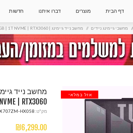
דף הבית
מוצרים
דברו איתנו
חדשות
/
מחשבי גיימינג ניידים
/
מחשב נייד גיימינג | Asus TUF i7 | DDR5 16GB | 1T NVME | RTX3060
אזל במלאי
 NVME | RTX3060
מק"ט:
X707ZM-HX058
₪6,299.00