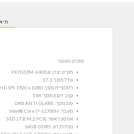
תיאו
מפרט המוצר
מק"ט יצרן: FX707ZM-HX058
גודל מסך:
17.3
רזולוציית מסך:
HD IPS 1920 x 1080
קצב רענון מסך:
144
סוג מסך:
ANTI GLARE מאט
מעבד:
Intel® Core i7-12700H
אחסון ראשי:
SSD 1TB M.2 PCIE
נפח זיכרון:
16GB DDR5