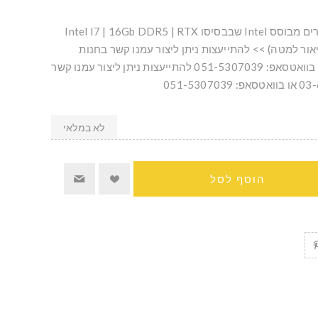
מחשב נייד (לפטופ) לגיימרים מבוסס Intel שבבסיסו Intel I7 | 16Gb DDR5 | RTX
יאור למטה) >> להתייעצות ניתן ליצור עמנו קשר בחנות
בטלפון: 03-6226842 או בוואטסאפ: 051-5307039 להתייעצות ניתן ליצור עמנו קשר
לא במלאי
הוסף לסל