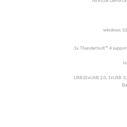
NIVIDA GeForc
windows 10
1x Thunderbolt™ 4 suppo
I
2xUSB 2.0, 1xUSB 3.
Ba