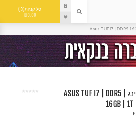
סל קניות
0
₪0.00
מחשב נייד גיימינג | ASUS TUF I7 | DDR5
16GB | 1T
F