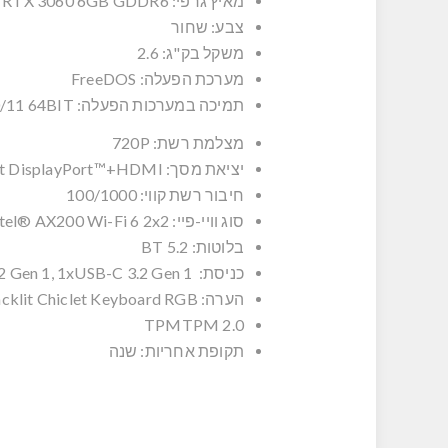
מאיץ גרפי:
e RTX 3060 6GB GDDR6
צבע:
שחור
משקל בק"ג:
2.6
מערכת הפעלה:
FreeDOS
תמיכה במערכות הפעלה:
/11 64BIT
מצלמת רשת:
720P
יציאת מסך:
rt DisplayPort™+HDMI
חיבור רשת קווי:
100/1000
סוג וויי-פיי:
ntel® AX200 Wi-Fi 6 2x2
בלוטות:
BT 5.2
כניסת: USB3
2 Gen 1, 1xUSB-C 3.2 Gen 1
הערה:
cklit Chiclet Keyboard RGB
TPM
TPM 2.0
תקופת אחריות:
שנה