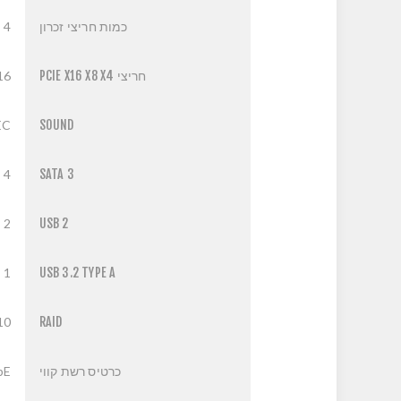
כמות חריצי זכרון
4
חריצי PCIE X16 X8 X4
16
EC
SOUND
4
SATA 3
2
USB 2
1
USB 3.2 TYPE A
10
RAID
כרטיס רשת קווי
bE