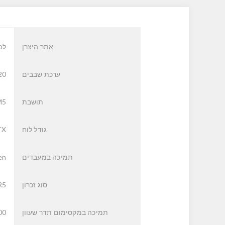
אתר היצרן
למ
ערכת שבבים
20
תושבת
M5
גודל לוח
TX
תמיכה במעבדים
n™
סוג זכרון
R5
תמיכה במקסימום תדר שעוון
00