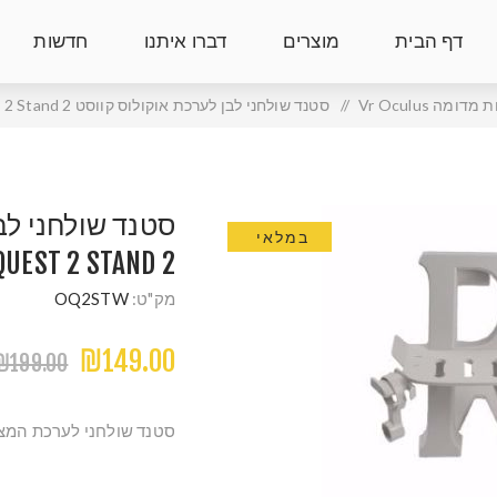
דף הבית
מוצרים
דברו איתנו
חדשות
דומה Vr Oculus
/
סטנד שולחני לבן לערכת אוקולוס קווסט 2 Oculus Quest 2 Stand
סטנד שולחני לב
במלאי
2 OCULUS QUEST 2 STAND
מק"ט:
OQ2STW
₪149.00
₪199.00
סטנד שולחני לערכת המציאות מדומה