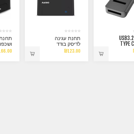
מתאם USB3.2
תחנת עגינה
תחנת 
TYPE C
לדיסק בודד
ושכפול
3.5/2.5 MAIVO
NVME /M
66.00
₪123.00
USB3.0
SINGLE HDD
SSD 
AL BAY
DOCKING STATION