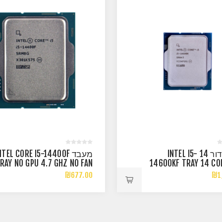
מעבד דור 14 INTEL I5-
מעבד NTEL CORE I5-14400F
RAY NO GPU 4.7 GHZ NO FAN
14600KF TRAY 14 CO
65W TDP
GPU UP TO 
₪677.00
₪1