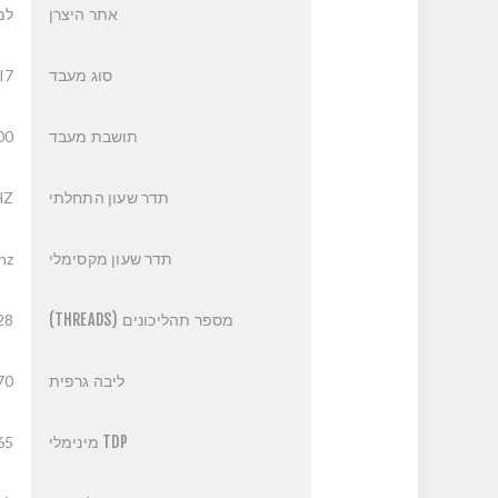
אתר היצרן
למ
סוג מעבד
 I7
תושבת מעבד
00
תדר שעון התחלתי
HZ
תדר שעון מקסימלי
hz
מספר תהליכונים (THREADS)
28
ליבה גרפית
70
TDP מינימלי
65