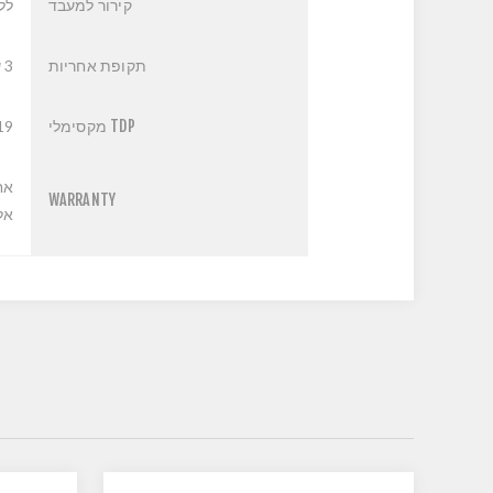
קירור למעבד
לל
תקופת אחריות
3 שנים
TDP מקסימלי
19
אח
WARRANTY
אליה