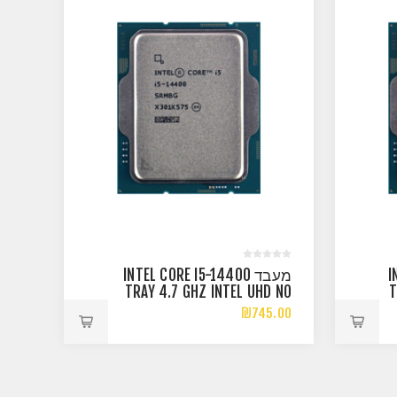
I
מעבד INTEL CORE I5-14400
TRAY 4.7 GHZ INTEL UHD NO
T
FAN 65W TDP
₪745.00