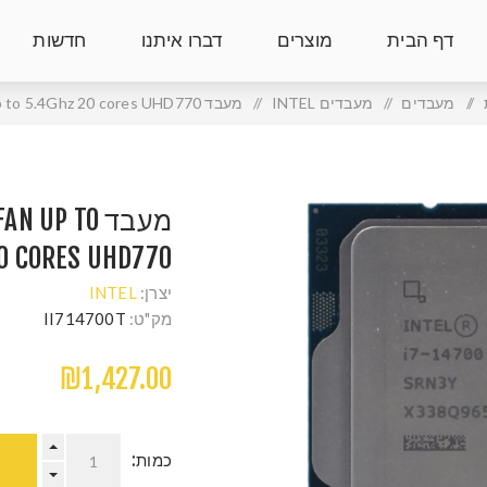
דף הבית
מוצרים
דברו איתנו
חדשות
/
מעבדים
/
מעבדים INTEL
/
מעבד Intel I7-14700 Tray No Fan up to 5.4Ghz 20 cores UHD770
מעבד  UP TO
0 CORES UHD770
יצרן:
INTEL
מק"ט:
II714700T
₪1,427.00
כמות: