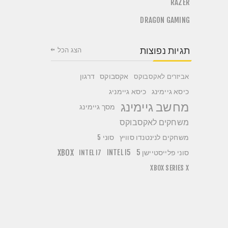
RAZER
DRAGON GAMING
תגיות נפוצות
הצג הכל
אקסבוקס
דרגון
אביזרים לאקסבוקס
כיסא גיימניג
כיסא גיימינג
מחשב גיימינג
מסך גיימינג
משחקים לאקסבוקס
משחקים לנינטנדו סוויץ
סוני 5
סוני פלייסטיישן 5
INTEL I5
XBOX
INTEL I7
XBOX SERIES X