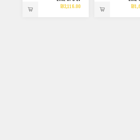
3000VA 2700W
2000VA 
₪2,116.00
₪1,
ONLINE USB
ONLI