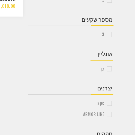
1
0W UPS
,018.00
מספר שקעים
3
אונליין
כן
יצרנים
apc
ARMOR LINE
ספקים