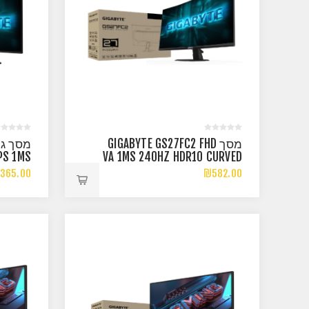
מסך GIGABYTE GS27FC2 FHD
PS 1MS
VA 1MS 240HZ HDR10 CURVED
 HDR10
VESA100
365.00
₪582.00