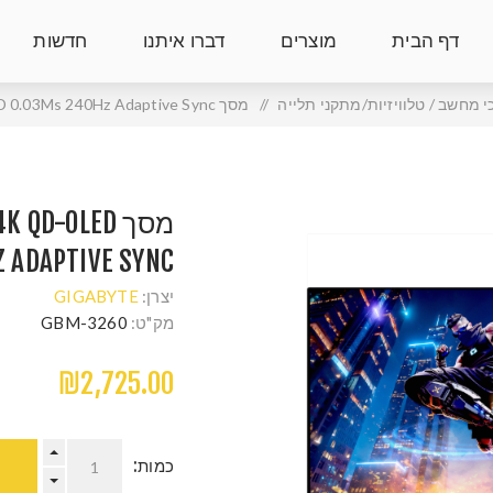
דף הבית
מוצרים
דברו איתנו
חדשות
 מחשב / טלוויזיות/מתקני תלייה
/
מסך Gigabyte MO32U2 EK 4K QD-OLED 0.03Ms 240Hz Adaptive Sync
מסך QD-OLED
Z ADAPTIVE SYNC
יצרן:
GIGABYTE
מק"ט:
GBM-3260
₪2,725.00
כמות: