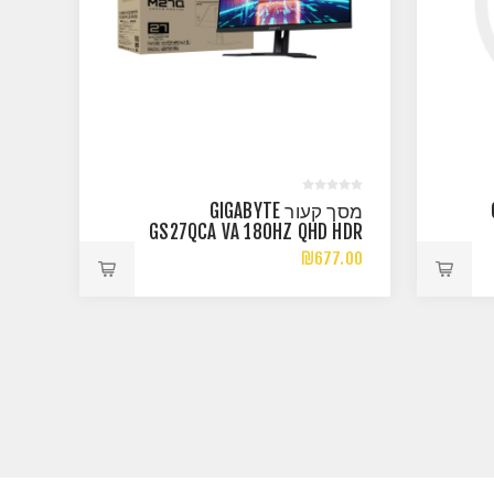
G
מסך קעור GIGABYTE
GS27QCA VA 180HZ QHD HDR
READY AMD FREESYNC
₪677.00