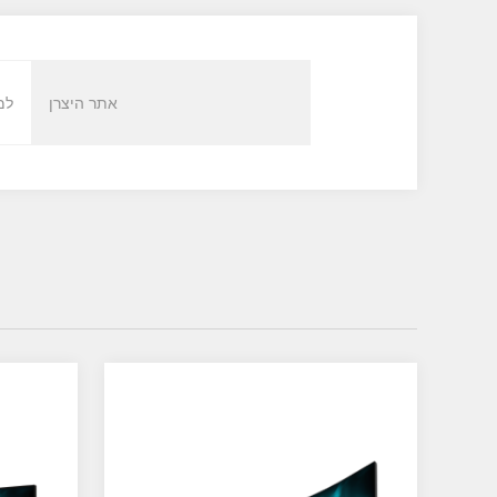
אתר היצרן
למ