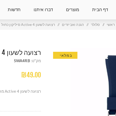
דף הבית
מוצרים
דברו איתנו
חדשות
ראשי
/
סלולר
/
הגנה ואביזרים
/
רצועה לשעון Active 4 סיליקון כחול
רצועה לשעון ACTIVE 4 סיליקון כחול
במלאי
מק"ט:
SWA4RB
₪49.00
רצועה לשעון Active 4 מסיליקון צבע כחול