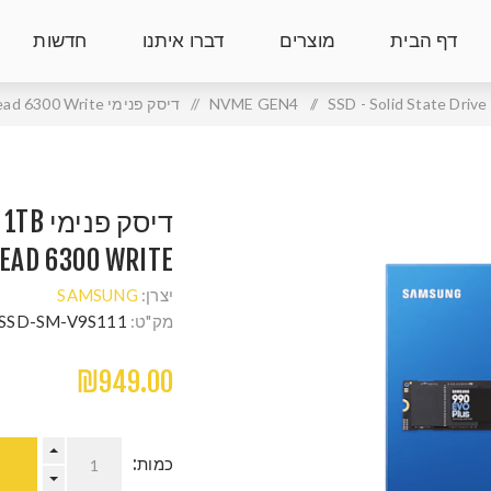
דף הבית
מוצרים
דברו איתנו
חדשות
SSD - Solid State Drive
/
NVME GEN4
/
דיסק פנימי Samsung 990 EVO PLUS 1TB up to 7250 Read 6300 Write
דיסק פ
READ 6300 WRITE
יצרן:
SAMSUNG
מק"ט:
SSD-SM-V9S111
₪949.00
כמות: