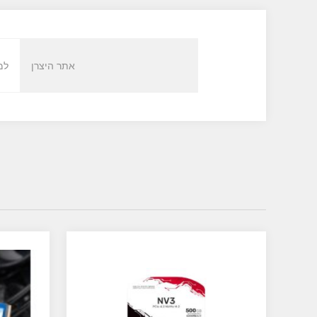
אתר היצרן
למ