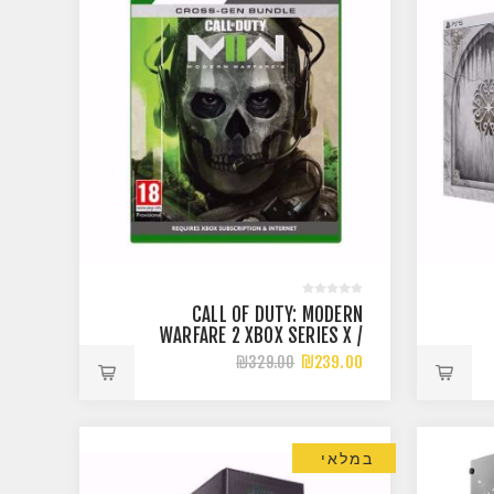
CALL OF DUTY: MODERN
WARFARE 2 XBOX SERIES X /
ONE
₪239.00
₪329.00
במלאי