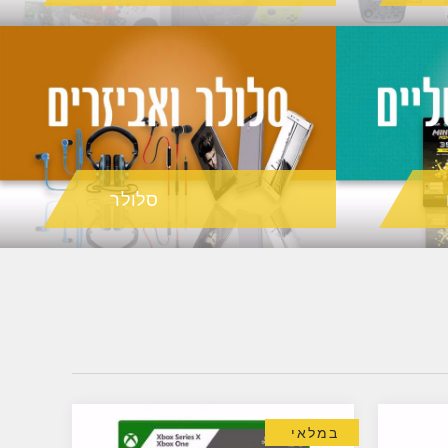
סלולר
במלאי