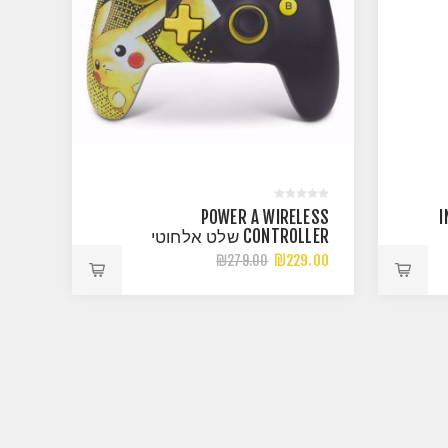
INTE
POWER A WIRELESS
CONTROLLER שלט אלחוטי
PIKACHU
₪229.00
₪279.00