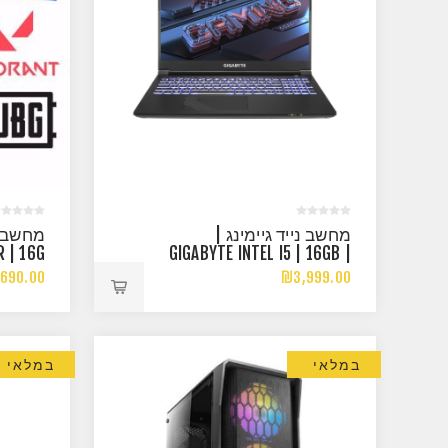
מחשב נייד גיימינג |
R | 16G
GIGABYTE INTEL I5 | 16GB |
HZ RGB
512GB NVME | RTX3050TI
690.00
₪3,999.00
במלאי
במלאי