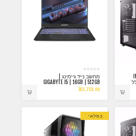
INTE
מחשב נייד גיימינג |
GTX 1 כולל
GIGABYTE I5 | 16GB | 512GB
NVME | RTX3050
₪3,759.00
במלאי