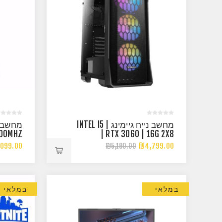
מחשב נייח גיימינג | INTEL I5
200MHZ
| RTX 3060 | 16G 2X8
3200MHZ
099.00
₪4,799.00
₪5,190.00
במלאי
במלאי