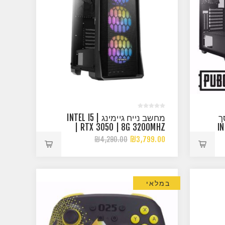
ך
מחשב נייח גיימינג | INTEL I5
| RTX 3050 | 8G 3200MHZ
| 
₪3,799.00
₪4,290.00
במלאי