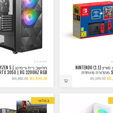
נינטנדו סוויץ (1.1) NINTENDO
מחשב נייח גיימינג |  5
SWITCH מהדורה מיוחדת
 RTX 3050 | 8G 3200HZ RGB
₪3,690.00
₪1,
₪3,990.00
₪1,599.00
במלאי