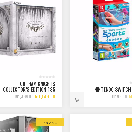
GOTHAM KNIGHTS
COLLECTOR'S EDITION PS5
NINTENDO SWITCH
₪1,149.00
₪
₪1,499.00
₪199.00
במלאי