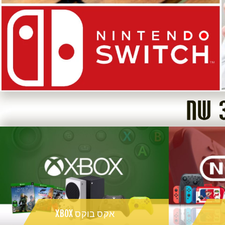
אקס בוקס XBOX