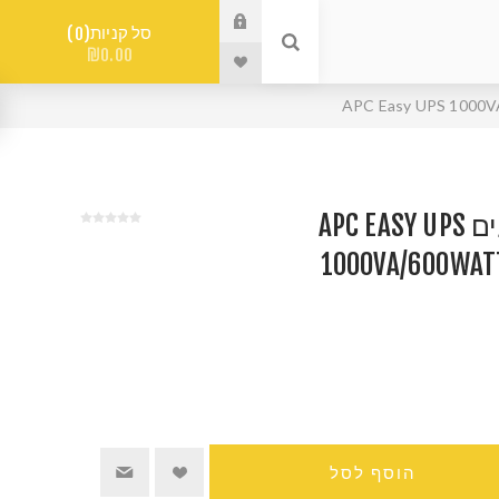
סל קניות
0
₪0.00
אל-פסק 4 שקעים APC EASY UPS
1000VA/600WAT
הוסף לסל