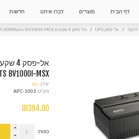
דף הבית
מוצרים
דברו איתנו
חדשות
היקפי
/
אל פסק UPS
/
אל-פסק 4 שקעים APC Easy UPS 1000VA/600Watts BV1000I-MSX
TS BV1000I-MSX
יצרן:
apc
מק"ט:
APC-1002
₪394.00
כמות: