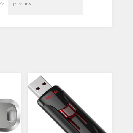
אתר היצרן
למ