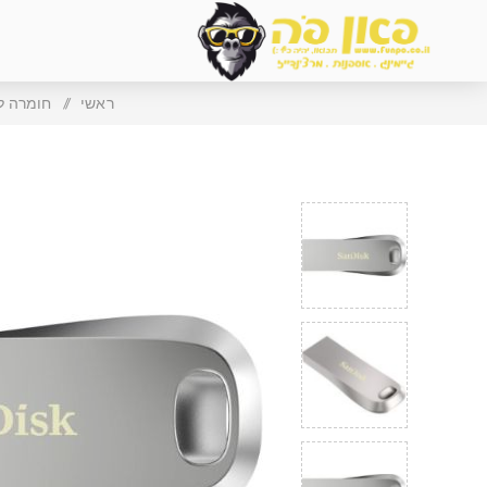
ראשי
/
חומרה ל