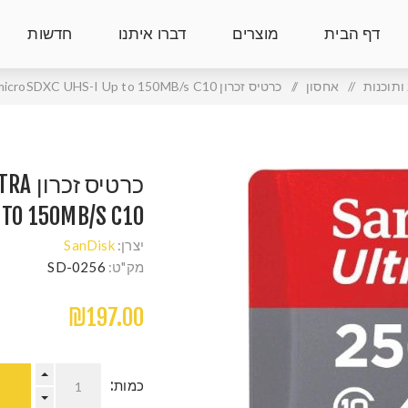
דף הבית
מוצרים
דברו איתנו
חדשות
תוכנות
/
אחסון
/
כרטיס זכרון SanDisk 256GB Ultra microSDXC UHS-I Up to 150MB/s C10
כרטיס
 TO 150MB/S C10
יצרן:
SanDisk
מק"ט:
SD-0256
₪197.00
כמות: