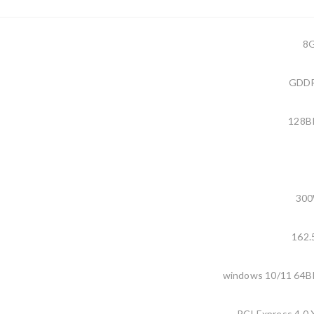
8
GDD
128B
30
162.
windows 10/11 64B
PCI Express 4.0 