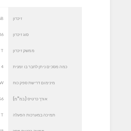
זיכרון
GB
סוג זיכרון
R6
ממשק זיכרון
IT
כמה מסכים ניתן לחבר בו זמנית
4
מינימום דרישת ספק כוח
0W
אורך כרטיס (במ"מ)
56
תמיכה במערכות הפעלה
IT
ממשק כרטיס מסך
X8