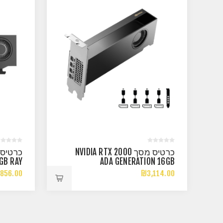
כרטיס מסך NVIDIA RTX 2000
GB RAY
ADA GENERATION 16GB
P BULK
4XMINIDP
856.00
₪3,114.00