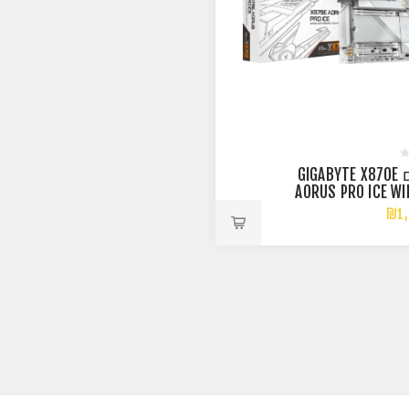
לוח אם GIGABYTE X870E
AORUS PRO ICE WI
DDR5 AM5 BT 
₪1,