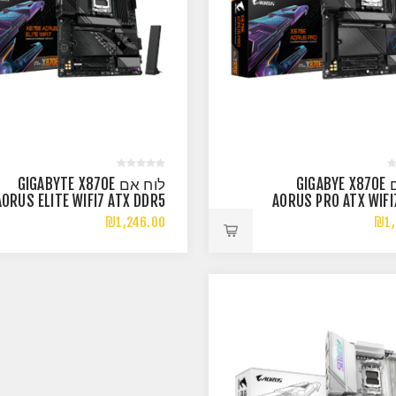
לוח אם GIGABYE X870E
לוח אם GIGABYTE X870E
AORUS ELITE WIFI7 ATX DDR5
AORUS PRO ATX WIFI
AM5 BT 2.5GBE LA
AM5 2.5G
₪1,246.00
₪1,