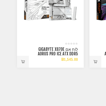
לוח אם GIGABYTE X870E
AORUS PRO ICE ATX DDR5
WIFI7 AM5 2.5GBE LAN
₪1,545.00