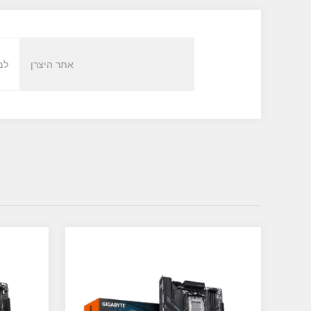
אתר היצרן
למ