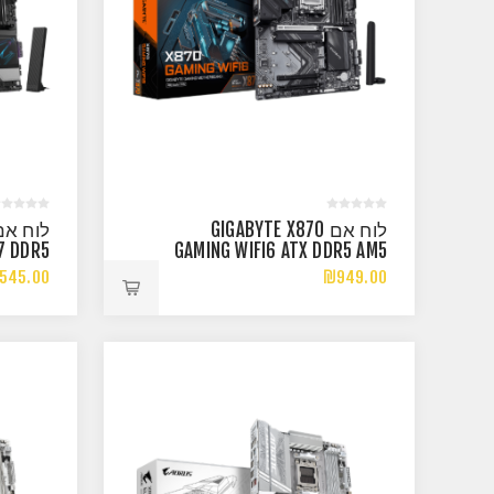
לוח אם GIGABYTE X870
7 DDR5
GAMING WIFI6 ATX DDR5 AM5
BE LAN
BT 2.5GB LAN
545.00
₪949.00