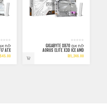
לוח אם GIGABYTE X870
FI7 ATX
AORUS ELITE X3D ICE AMD
2.5GBE
AM5 WIFI7 ATX
545.00
₪1,246.00