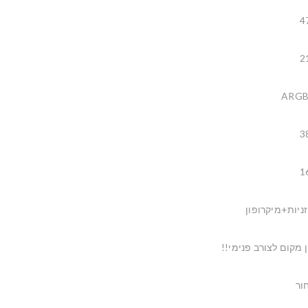
4
2
3
1
זניות+מיקרופון
ן מקום לצורב פנימי!!
ור