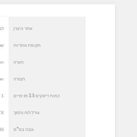
אתר היצרן
למ
תקופת אחריות
שנ
הערה
on
תצורה
er
כמות דיסקים 3.5 פנימיים
1
גודל לוח נתמך
TX
גובה במ"מ
86