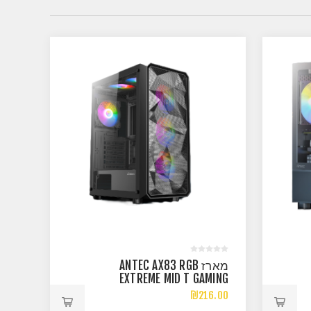
מארז ANTEC AX83 RGB
EXTREME MID T GAMING
6X120 RGB FAN
₪216.00