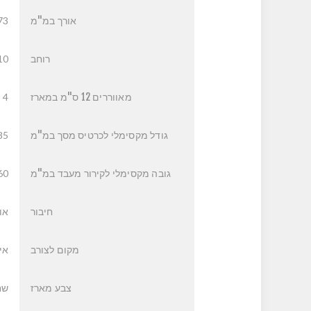
אורך במ"מ
73
רוחב
10
מאווררים 12 ס"מ במארז
4 ARGB
גודל מקסימלי לכרטיס מסך במ"מ
85
גובה מקסימלי לקירור מעבד במ"מ
60
חיבור
או
מקום לצורב
אי
צבע מארז
שח