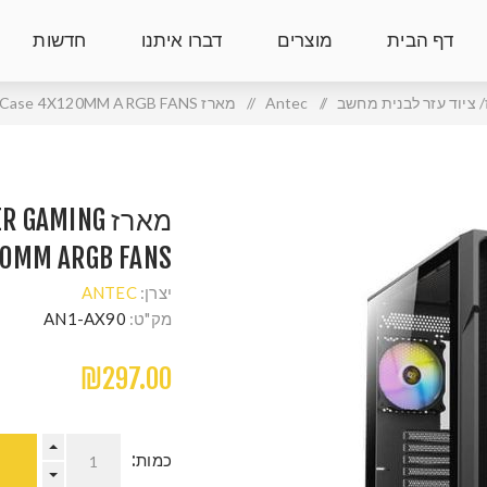
דף הבית
מוצרים
דברו איתנו
חדשות
 ציוד עזר לבנית מחשב
/
Antec
/
מארז Antec AX90 Mid Tower Gaming Case 4X120MM ARGB FANS
מארז AMING
20MM ARGB FANS
יצרן:
ANTEC
מק"ט:
AN1-AX90
₪297.00
כמות: