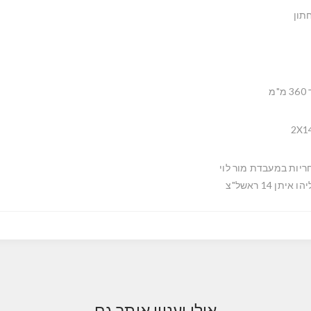
תון
מ"מ
2X1
ריות במעבדת מור לוי
ו איתן 14 ראשל"צ
אולי יעניין אותך גם