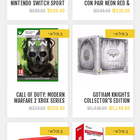
NINTENDO SWITCH SPORT
CON PAIR NEON RED &
NEON BLUE
₪169.00
₪329.00
₪199.00
₪349.00
במלאי
במלאי
CALL OF DUTY: MODERN
GOTHAM KNIGHTS
WARFARE 2 XBOX SERIES
COLLECTOR'S EDITION
X / ONE
PS5
₪239.00
₪1,149.00
₪329.00
₪1,499.00
במלאי
במלאי