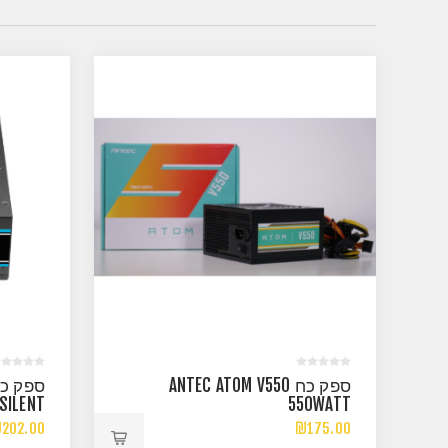
ספק כח ANTEC ATOM V550
SILENT
550WATT
UDULAR
202.00
₪175.00