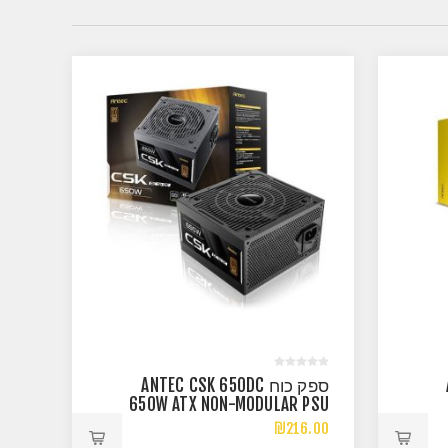
ספק כוח ANTEC CSK 650DC
650W ATX NON-MODULAR PSU
80 PLUS BRONZE
₪216.00