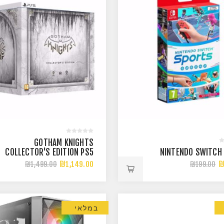
GOTHAM KNIGHTS
COLLECTOR'S EDITION PS5
NINTENDO SWITCH
₪1,149.00
₪
₪1,499.00
₪199.00
במלאי