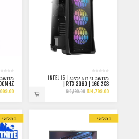
מחשב נייח גיימינג | INTEL I5
200MHZ
| RTX 3060 | 16G 2X8
3200MHZ
099.00
₪4,799.00
₪5,190.00
במלאי
במלאי