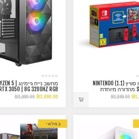
נינטנדו סוויץ (1.1) NINTENDO
מחשב נייח גיימינג |  5
SWITCH מהדורה מיוחדת
 RTX 3050 | 8G 3200HZ RGB
₪3,690.00
₪1,
₪3,990.00
₪1,599.00
במלאי