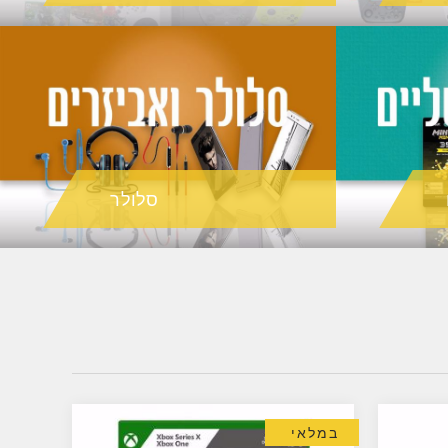
סלולר
במלאי