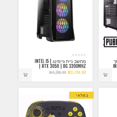
ך
מחשב נייח גיימינג | INTEL I5
| RTX 3050 | 8G 3200MHZ
| 
₪3,799.00
₪4,290.00
במלאי