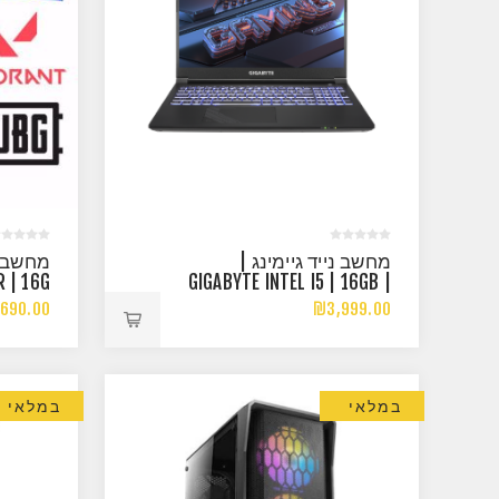
מחשב נייד גיימינג |
R | 16G
GIGABYTE INTEL I5 | 16GB |
HZ RGB
512GB NVME | RTX3050TI
690.00
₪3,999.00
במלאי
במלאי