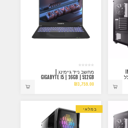
INTE
מחשב נייד גיימינג |
GTX 1 כולל
GIGABYTE I5 | 16GB | 512GB
NVME | RTX3050
₪3,759.00
במלאי