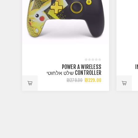
INTE
POWER A WIRELESS
CONTROLLER שלט אלחוטי
PIKACHU
₪229.00
₪279.00