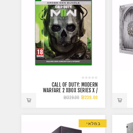
CALL OF DUTY: MODERN
WARFARE 2 XBOX SERIES X /
ONE
₪239.00
₪329.00
במלאי