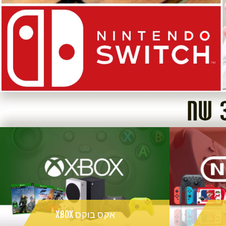
אקס בוקס XBOX